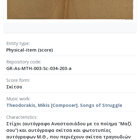
[Φάκελος] GR-As-MTH-003-Sc-004-025-Το κοιμη
[Φάκελος] GR-As-MTH-003-Sc-004-026-Συμφωνία
[Φάκελος] GR-As-MTH-003-Sc-004-027-Μικρή σ
[Φάκελος] GR-As-MTH-003-Sc-004-028-Andante γι
[Φάκελος] GR-As-MTH-003-Sc-004-029-Ελεγείο 1
[Φάκελος] GR-As-MTH-003-Sc-004-030-Πέντε να
Entity type
Physical-item (score)
[Φάκελος] GR-As-MTH-003-Sc-004-031-Έργο Βασ
[Φάκελος] GR-As-MTH-003-Sc-005-032-Ασκήσεις 
Repository code
[Φάκελος] GR-As-MTH-003-Sc-005-033-Δεκέμβρης
GR-As-MTH-003-Sc-034-203-a
[Φάκελος] GR-As-MTH-003-Sc-005-034-Ελεγείο 
Score form
[Φάκελος] GR-As-MTH-003-Sc-005-035-Δεκέμβρ
Σκίτσο
[Φάκελος] GR-As-MTH-003-Sc-005-036-Κουαρτέτ
[Φάκελος] GR-As-MTH-003-Sc-005-037-Duetto [
Music work
[Φάκελος] GR-As-MTH-003-Sc-005-038-Άσκηση, 
Theodorakis, Mikis [Composer]. Songs of Struggle
[Φάκελος] GR-As-MTH-003-Sc-005-039-Το κοιμη
Characteristics
[Φάκελος] GR-As-MTH-003-Sc-005-040-Προμηθέ
Στίχοι (αυτόγραφο Αναστασιάδου με το ποίημα "Μαζί
[Φάκελος] GR-As-MTH-003-Sc-005-041-Η Μαργα
σου") και αυτόγραφα σκίτσα και φωτοτυπίες
[Φάκελος] GR-As-MTH-003-Sc-005-042-Το πανηγ
αυτόγραφων Μ.Θ., που περιέχουν σκίτσα τραγουδιών