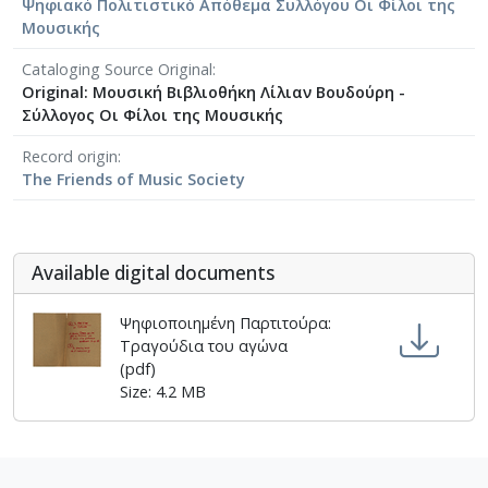
Ψηφιακό Πολιτιστικό Απόθεμα Συλλόγου Οι Φίλοι της
[Φάκελος] GR-As-MTH-003-Sc-008-062-Fuga [19
Μουσικής
[Φάκελος] GR-As-MTH-003-Sc-008-063-Έρως και
[Φάκελος] GR-As-MTH-003-Sc-008-064-Ασκήσεις
Cataloging Source Original
[Φάκελος] GR-As-MTH-003-Sc-008-065-Fuga [19
Original: Μουσική Βιβλιοθήκη Λίλιαν Βουδούρη -
Σύλλογος Οι Φίλοι της Μουσικής
[Φάκελος] GR-As-MTH-003-Sc-008-066-Εισαγωγή
[Φάκελος] GR-As-MTH-003-Sc-008-067-Σχέδια [
Record origin
[Φάκελος] GR-As-MTH-003-Sc-008-068-Σπουδή γι
The Friends of Music Society
[Φάκελος] GR-As-MTH-003-Sc-008-069-Εσπεριν
[Φάκελος] GR-As-MTH-003-Sc-008-070-Πρελούδ
[Φάκελος] GR-As-MTH-003-Sc-009-071-Etude pour
Αvailable digital documents
[Φάκελος] GR-As-MTH-003-Sc-009-072-Ελεγείο 
[Φάκελος] GR-As-MTH-003-Sc-009-073-Fuga [19
Ψηφιοποιημένη Παρτιτούρα:
[Φάκελος] GR-As-MTH-003-Sc-009-074-Μελωδία
Τραγούδια του αγώνα
[Φάκελος] GR-As-MTH-003-Sc-009-075-Fuga [19
(pdf)
[Φάκελος] GR-As-MTH-003-Sc-009-076-Το Κοιμη
Size: 4.2 MB
[Φάκελος] GR-As-MTH-003-Sc-009-077-Πρελούδι
[Φάκελος] GR-As-MTH-003-Sc-009-078-Αετός, Κ
[Φάκελος] GR-As-MTH-003-Sc-009-079-Δημοτικά
[Φάκελος] GR-As-MTH-003-Sc-009-080-Πέντε Κρ