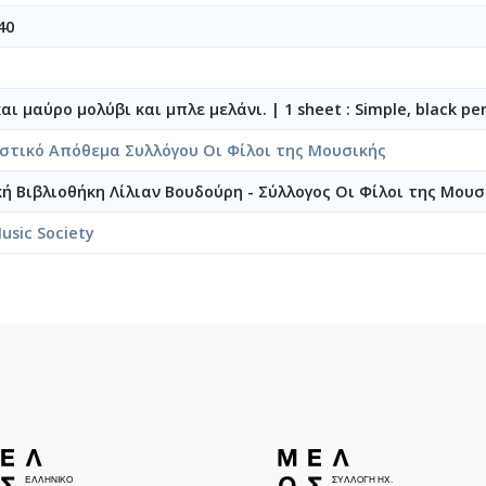
40
το ρόδον [1942-12-23]
 καρδιάς [1942-06-22]
ούδια] [1940-11-22]
και μαύρο μολύβι και μπλε μελάνι.
|
1 sheet : Simple, black pen
1945-05-30]
της αγάπης
στικό Απόθεμα Συλλόγου Οι Φίλοι της Μουσικής
ης αγάπης [1942]
κή Βιβλιοθήκη Λίλιαν Βουδούρη - Σύλλογος Οι Φίλοι της Μουσ
ης αγάπης [1942-08-01]
usic Society
λήνη
λήνη
2-008-Σχέδια, ορχηστρικά [1940-1940]
2-009-Μικρά κομμάτια για πιάνο [1941-1943]
-010-Σχέδια, έργα για πιάνο [1942-10-11-1943-06-25]
-011-Σχέδια, έργα για βιολί ή τσέλο και πιάνο [1941-04-14-1946-
-012-Dueto (Δι' έγχορδα) [1941-04-14-1941-05-16]