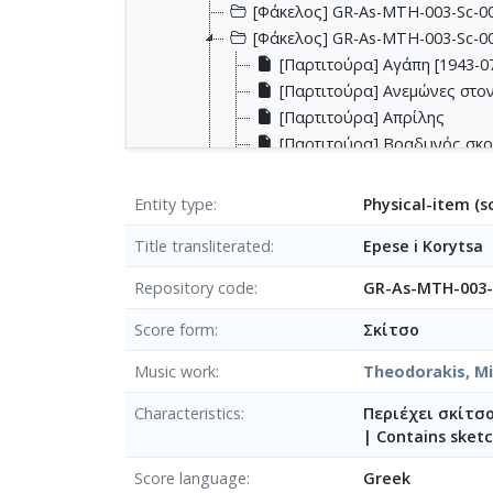
[Φάκελος] GR-As-MTH-003-Sc-001
[Φάκελος] GR-As-MTH-003-Sc-00
[Παρτιτούρα] Αγάπη [1943-0
[Παρτιτούρα] Ανεμώνες στον
[Παρτιτούρα] Απρίλης
[Παρτιτούρα] Βραδυνός σκ
[Παρτιτούρα] Βραδυνός σκο
[Παρτιτούρα] Για μια πεθαμ
Entity type
Physical-item (s
[Παρτιτούρα] Για μια πεθαμ
Title transliterated
Epese i Korytsa
[Παρτιτούρα] Για μια πεθαμ
[Παρτιτούρα] Για μια πεθαμμ
Repository code
GR-As-MTH-003-
[Παρτιτούρα] Έπεσε η Κορυτ
[Παρτιτούρα] Η αγάπη μας μ
Score form
Σκίτσο
[Παρτιτούρα] Η νύχτα
Music work
Theodorakis, Mi
[Παρτιτούρα] Η ξανθούλα [1
[Παρτιτούρα] Η χαρά του κ
Characteristics
Περιέχει σκίτσο
[Παρτιτούρα] Θάλασσά μου
|
Contains sketc
[Παρτιτούρα] Λίμνη του Λαμ
Score language
Greek
[Παρτιτούρα] Νανούρισμα [1