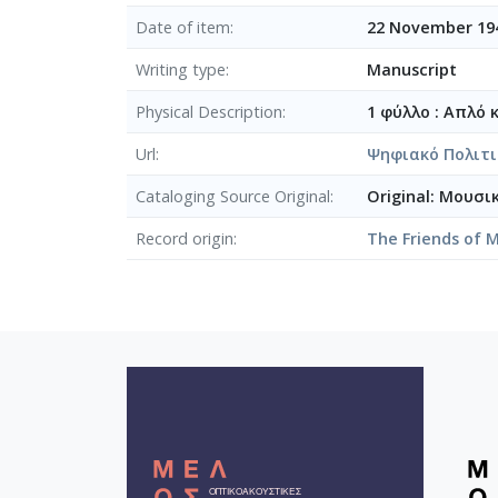
[Παρτιτούρα] Ο γρύλλος
Date of item
22 November 19
[Παρτιτούρα] Ο ποιητής και 
Writing type
Manuscript
[Παρτιτούρα] Ο σκοπός μιας
[Παρτιτούρα] [Σκόρπια τραγ
Physical Description
1 φύλλο : Απλό 
[Παρτιτούρα] Το κοιμητήρι [
Url
[Παρτιτούρα] Το χινόπωρο 
Ψηφιακό Πολιτι
[Παρτιτούρα] Το χινόπωρο τ
Cataloging Source Original
Original: Μουσι
[Παρτιτούρα] Το χινόπωρο τ
[Παρτιτούρα] Τραγούδι
Record origin
The Friends of M
[Παρτιτούρα] Τραγούδι
[Παρτιτούρα] Χάινε 27
[Παρτιτούρα] Ωδή εις τη σε
[Παρτιτούρα] Ωδή εις τη σε
[Φάκελος] GR-As-MTH-003-Sc-00
[Φάκελος] GR-As-MTH-003-Sc-00
[Φάκελος] GR-As-MTH-003-Sc-002
[Φάκελος] GR-As-MTH-003-Sc-002
[Φάκελος] GR-As-MTH-003-Sc-002