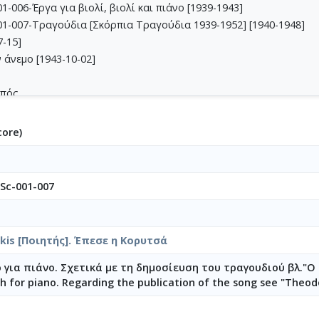
-006-Έργα για βιολί, βιoλί και πιάνο [1939-1943]
1-007-Τραγούδια [Σκόρπια Τραγούδια 1939-1952] [1940-1948]
7-15]
 άνεμο [1943-10-02]
οπός
πός [1942]
μένη
core)
μένη
μένη
ένη [1942-06-28]
Sc-001-007
σά [1940-11-22]
ισεί
kis [Ποιητής]. Έπεσε η Κορυτσά
943-05-06]
αλού βαθμού
 για πιάνο. Σχετικά με τη δημοσίευση του τραγουδιού βλ."Ο
h for piano. Regarding the publication of the song see "Theod
αρτινού
945-05-23]