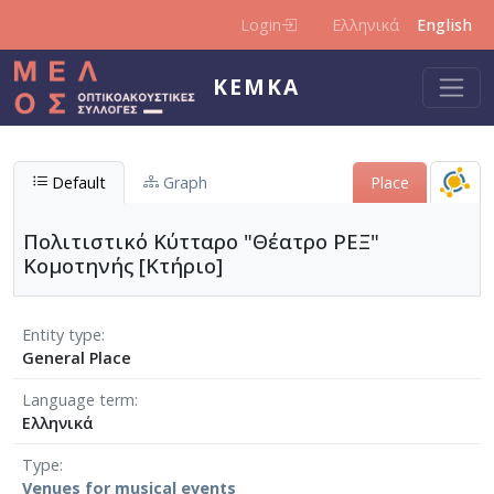
Skip to main content
Login
Ελληνικά
English
KEMKA
Default
Graph
Place
Πολιτιστικό Κύτταρο "Θέατρο ΡΕΞ"
Κομοτηνής [Κτήριο]
Entity type
General Place
Language term
Ελληνικά
Type
Venues for musical events