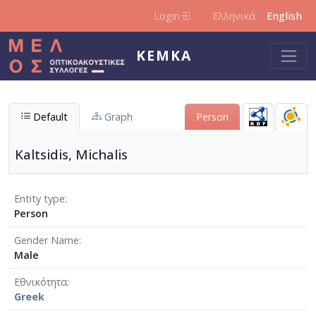
Skip to main content
Login
Ελληνικά
English
KEMKA
Default
Graph
Person
Kaltsidis, Michalis
Entity type
Person
Gender Name
Male
Εθνικότητα
Greek